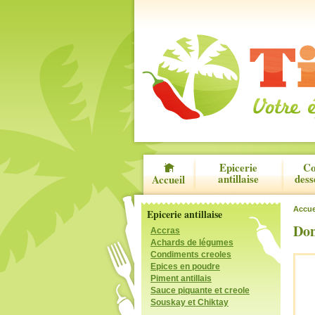
Epicerie
Co
antillaise
dess
Accueil
Accue
Epicerie antillaise
Don
Accras
Achards de légumes
Condiments creoles
Epices en poudre
Piment antillais
Sauce piquante et creole
Souskay et Chiktay