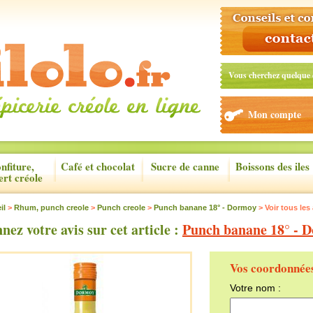
Vous cherchez quelque 
Mon compte
nfiture,
Café et chocolat
Sucre de canne
Boissons des iles
ert créole
il
>
Rhum, punch creole
>
Punch creole
>
Punch banane 18° - Dormoy
> Voir tous les 
nez votre avis sur cet article :
Punch banane 18° - 
Vos coordonnée
Votre nom :