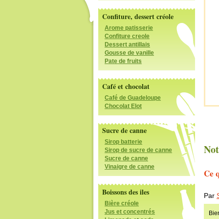
Confiture, dessert créole
Arome patisserie
Confiture creole
Dessert antillais
Gousse de vanille
Pate de fruits
Café et chocolat
Café de Guadeloupe
Chocolat Elot
Sucre de canne
Sirop batterie
Not
Sirop de sucre de canne
Sucre de canne
Vinaigre de canne
Ce q
Boissons des iles
Par
Bière créole
Jus et concentrés
Bie