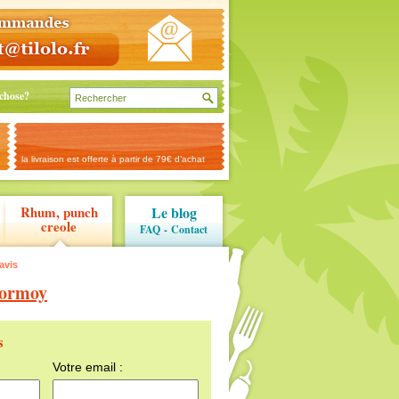
chose?
la livraison est offerte à partir de 79€ d’achat
Rhum, punch
Le blog
creole
FAQ
-
Contact
avis
Dormoy
s
Votre email :