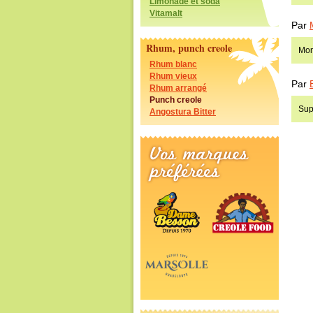
Limonade et soda
Vitamalt
Par
Rhum, punch creole
Mon
Rhum blanc
Rhum vieux
Par
Rhum arrangé
Punch creole
Sup
Angostura Bitter