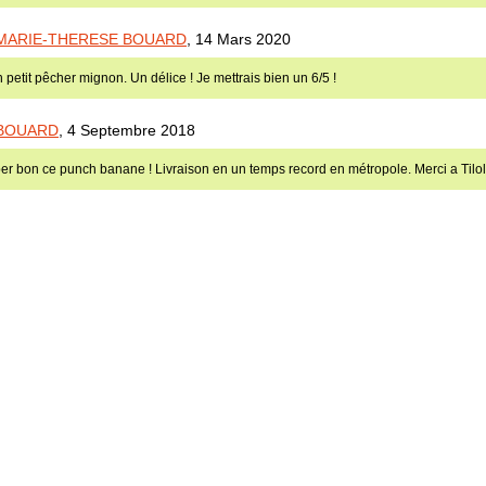
MARIE-THERESE BOUARD
,
14 Mars 2020
 petit pêcher mignon. Un délice ! Je mettrais bien un 6/5 !
BOUARD
,
4 Septembre 2018
er bon ce punch banane ! Livraison en un temps record en métropole. Merci a Tilol