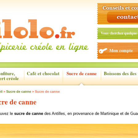
Vous cherchez quelque 
Mon compte
nfiture,
Café et chocolat
Sucre de canne
Boissons des iles
ert créole
il
>
Sucre de canne
> Sucre de canne
cre de canne
ouvez le
sucre de canne
des Antilles, en provenance de Martinique et de Gua