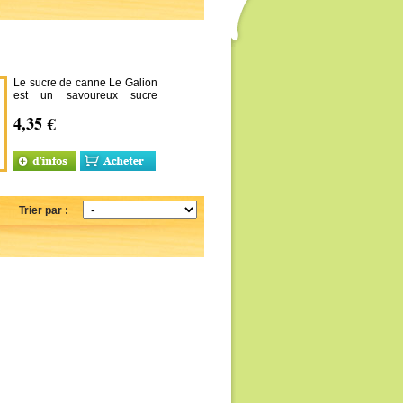
Le sucre de canne Le Galion
est un savoureux sucre
produit par la dernière
4,35 €
sucrerie de Martinique, à
base de canne à sucre
provenant de planteurs de la
région.
Trier par :