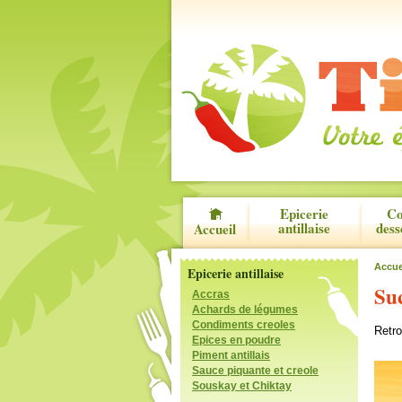
Epicerie
Co
antillaise
dess
Accueil
Accue
Epicerie antillaise
Su
Accras
Achards de légumes
Condiments creoles
Retr
Epices en poudre
Piment antillais
Sauce piquante et creole
Souskay et Chiktay