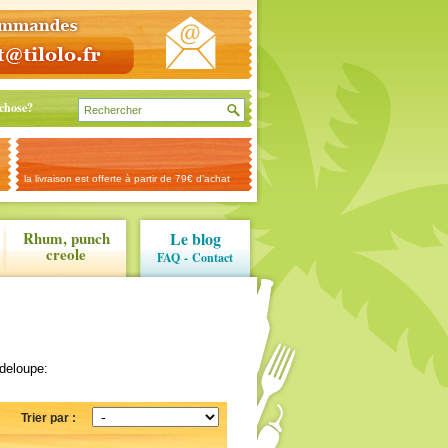
chose?
la livraison est offerte à partir de 79€ d’achat
Rhum, punch
Le blog
creole
FAQ
-
Contact
deloupe:
Trier par :