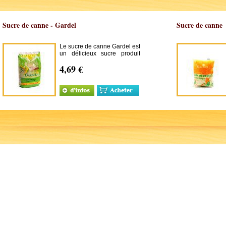
Sucre de canne - Gardel
Sucre de canne
Le sucre de canne Gardel est
un délicieux sucre produit
par l'une des deux dernières
4,69 €
sucrerie de Guadeloupe, à
base de canne à sucre
provenant de planteurs de la
région.