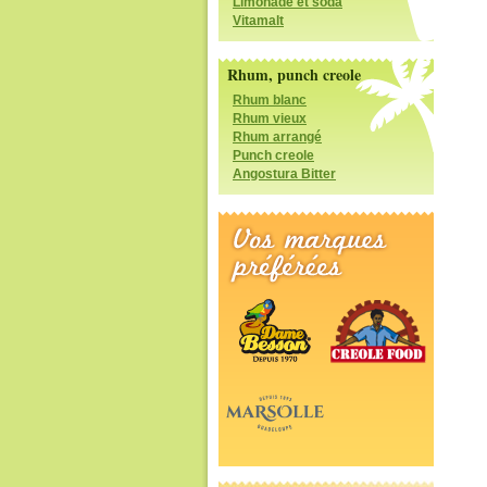
Limonade et soda
Vitamalt
Rhum, punch creole
Rhum blanc
Rhum vieux
Rhum arrangé
Punch creole
Angostura Bitter