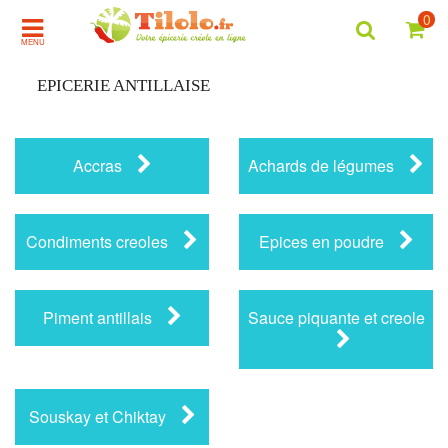
0
MENU
EPICERIE ANTILLAISE
Accras
Achards de légumes
Condiments creoles
Epices en poudre
Piment antillais
Sauce piquante et creole
Souskay et Chiktay