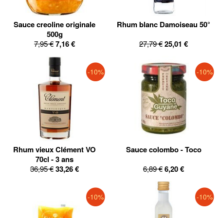
Sauce creoline originale
Rhum blanc Damoiseau 50°
500g
7,95 €
7,16 €
27,79 €
25,01 €
-10%
-10%
Rhum vieux Clément VO
Sauce colombo - Toco
70cl - 3 ans
36,95 €
33,26 €
6,89 €
6,20 €
-10%
-10%