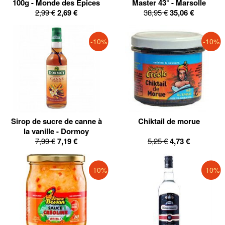
100g - Monde des Epices
Master 43° - Marsolle
2,99 €
2,69 €
38,95 €
35,06 €
-10%
-10%
Sirop de sucre de canne à
Chiktail de morue
la vanille - Dormoy
7,99 €
7,19 €
5,25 €
4,73 €
-10%
-10%