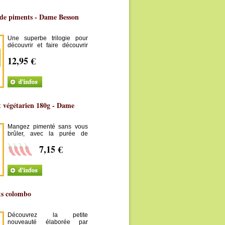
e de piments - Dame Besson
Une superbe trilogie pour
découvrir et faire découvrir
les saveurs du piment de
12,95 €
Guadeloupe !
 végétarien 180g - Dame
Mangez pimenté sans vous
brûler, avec la purée de
piment végétarien Dame
7,15 €
Besson.
ts colombo
Découvrez la petite
nouveauté élaborée par