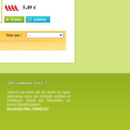
Dame Besson en
5,49 €
Guadeloupe. La très
exotique purée de piment
colombo !
Trier par :
Tilolo.fr est votre site de vente en ligne
spécialisé dans les produits antillais et
exotiques, animé par Sébastien, un
jeune Guadeloupéen.
en savoir plus, cliquez-ici