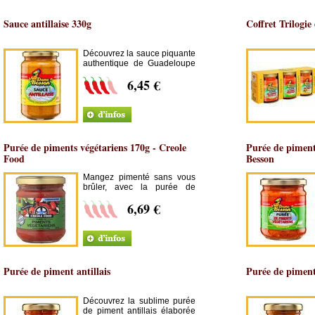
Sauce antillaise 330g
Coffret Trilogi
Découvrez la sauce piquante
authentique de Guadeloupe
avec la fameuse sauce
6,45 €
antillaise 330g Dame
Besson, délicieuse sauce
piquante fabriquée à base de
piments antillais frais.
Purée de piments végétariens 170g - Creole
Purée de piment
Food
Besson
Mangez pimenté sans vous
brûler, avec la purée de
piments végétariens Creole
6,69 €
Food.
Purée de piment antillais
Purée de pimen
Découvrez la sublime purée
de piment antillais élaborée