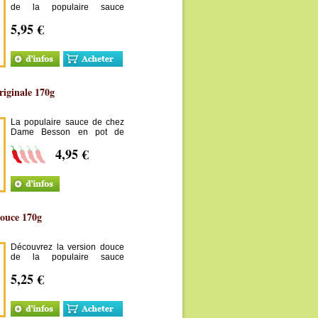
de la populaire sauce
créoline Dame Besson, en
5,95 €
pot de 320g pour les
gourmands !
riginale 170g
La populaire sauce de chez
Dame Besson en pot de
170g c'est plus pratique !
4,95 €
douce 170g
Découvrez la version douce
de la populaire sauce
créoline Dame Besson !
5,25 €