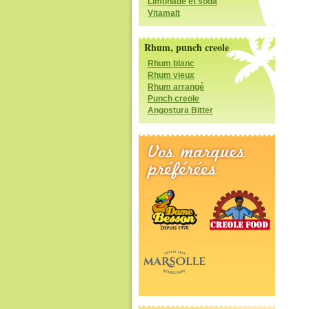
Limonade et soda
Vitamalt
Rhum, punch creole
Rhum blanc
Rhum vieux
Rhum arrangé
Punch creole
Angostura Bitter