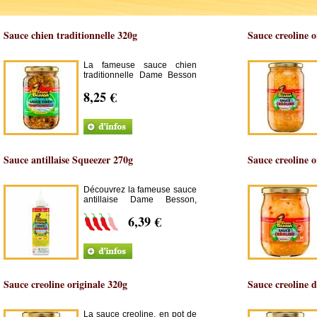
Sauce chien traditionnelle 320g
Sauce creoline o
La fameuse sauce chien
traditionnelle Dame Besson
proposée dans un format
8,25 €
plus gros.
Sauce antillaise Squeezer 270g
Sauce creoline o
Découvrez la fameuse sauce
antillaise Dame Besson,
dans son nouveau format
6,39 €
"Squeezer" 270g, délicieuse
sauce piquante fabriquée à
base de piments antillais
frais.
Sauce creoline originale 320g
Sauce creoline 
La sauce creoline, en pot de