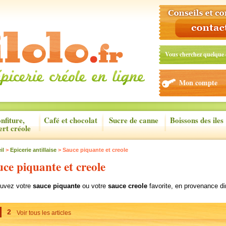
Vous cherchez quelque 
Mon compte
nfiture,
Café et chocolat
Sucre de canne
Boissons des iles
ert créole
il
>
Epicerie antillaise
> Sauce piquante et creole
ce piquante et creole
ouvez votre
sauce piquante
ou votre
sauce creole
favorite, en provenance di
2
Voir tous les articles