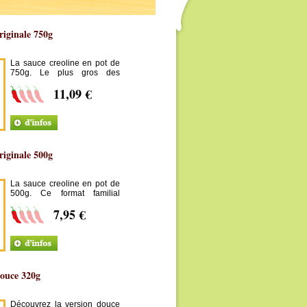
riginale 750g
La sauce creoline en pot de
750g. Le plus gros des
formats !
11,09 €
riginale 500g
La sauce creoline en pot de
500g. Ce format familial
enchantera les amateurs !
7,95 €
douce 320g
Découvrez la version douce