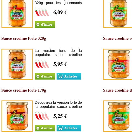
320g pour les gourmands
souhaitant pimenter
6,09 €
délicatement leurs plats !
Sauce creoline forte 320g
Sauce creoline o
La version forte de la
populaire sauce créoline
Dame Besson, en pot de
5,95 €
37cl, pour les gourmands !
Sauce creoline forte 170g
Sauce creoline 
Découvrez la version forte de
la populaire sauce créoline
Dame Besson !
5,25 €