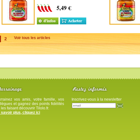
par Dame Besson en
5,49 €
Guadeloupe. Certainement
la meilleure purée de piment
antillais du marché !
Voir tous les articles
2
rrainez vos amis, votre famille, vos
Inscrivez-vous à la newsletter
llègues et gagnez des points fidélités
 les faisant découvrir Tilolo.fr.
 savoir plus, cliquez ici