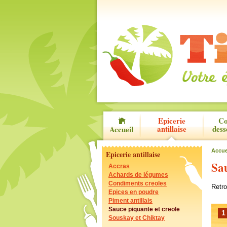
Epicerie
Co
antillaise
dess
Accueil
Accue
Epicerie antillaise
Sau
Accras
Achards de légumes
Condiments creoles
Retr
Epices en poudre
Piment antillais
Sauce piquante et creole
1
Souskay et Chiktay