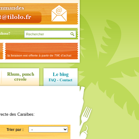
chose?
la livraison est offerte à partir de 79€ d’achat
Rhum, punch
Le blog
creole
FAQ
-
Contact
recte des Caraïbes:
Trier par :