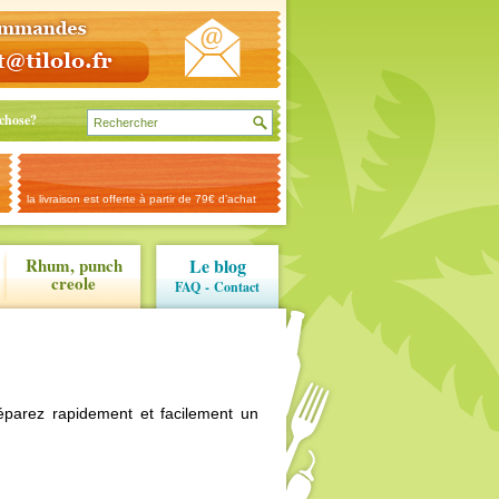
chose?
la livraison est offerte à partir de 79€ d’achat
Rhum, punch
Le blog
creole
FAQ
-
Contact
parez rapidement et facilement un