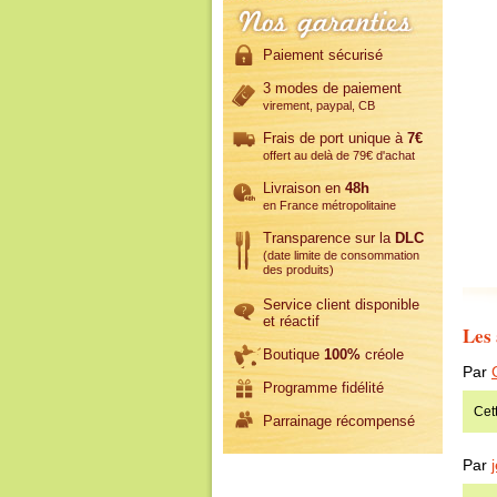
Paiement sécurisé
3 modes de paiement
virement, paypal, CB
Frais de port unique à
7€
offert au delà de 79€ d'achat
Livraison en
48h
en France métropolitaine
Transparence sur la
DLC
(date limite de consommation
des produits)
Service client disponible
et réactif
Les 
Boutique
100%
créole
Par
Programme fidélité
Cet
Parrainage récompensé
Par