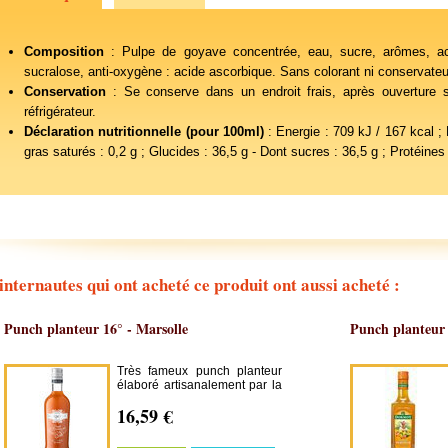
Composition
: Pulpe de goyave concentrée, eau, sucre, arômes, acid
sucralose, anti-oxygène : acide ascorbique. Sans colorant ni conservateu
Conservation
: Se conserve dans un endroit frais, après ouvertur
réfrigérateur.
Déclaration nutritionnelle (pour 100ml)
: Energie : 709 kJ / 167 kcal ;
gras saturés : 0,2 g ; Glucides : 36,5 g - Dont sucres : 36,5 g ; Protéines :
internautes qui ont acheté ce produit ont aussi acheté :
Punch planteur 16° - Marsolle
Punch planteur
Très fameux punch planteur
élaboré artisanalement par la
famille Marsolle au Domaine
16,59 €
de Séverin, en Guadeloupe.