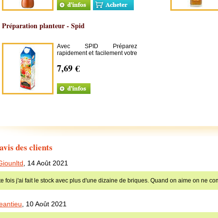
Préparation planteur - Spid
Avec SPID Préparez
rapidement et facilement votre
propre planteur.
7,69 €
avis des clients
Giounltd
,
14 Août 2021
te fois j'ai fait le stock avec plus d'une dizaine de briques. Quand on aime on ne c
jeantieu
,
10 Août 2021