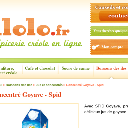
Vous cherchez quelque 
Mon compte
nfiture,
Café et chocolat
Sucre de canne
Boissons des iles
ert créole
il
>
Boissons des iles
>
Jus et concentrés
> Concentré Goyave - Spid
ncentré Goyave - Spid
Avec SPID Goyave, pré
délicieux jus de goyave.