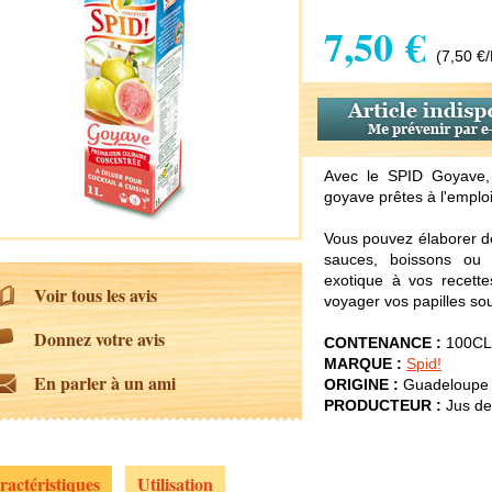
7,50 €
(7,50 €/
Avec le SPID Goyave, 
goyave prêtes à l'emploi
Vous pouvez élaborer de
sauces, boissons ou v
exotique à vos recett
Voir tous les avis
voyager vos papilles sous
Donnez votre avis
CONTENANCE :
100CL
MARQUE :
Spid!
En parler à un ami
ORIGINE :
Guadeloupe
PRODUCTEUR :
Jus de
ractéristiques
Utilisation