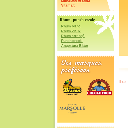
Limonade et soda
Vitamalt
Rhum, punch creole
Rhum blanc
Rhum vieux
Rhum arrangé
Punch creole
Angostura Bitter
Les 