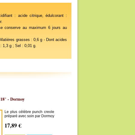
ifiant : acide citrique, édulcorant :
r.
e se conserve au maximum 6 jours au
 Matières grasses : 0,6 g - Dont acides
 1,3 g ; Sel : 0,01 g.
 18° - Dormoy
Le plus célèbre punch creole
préparé avec soin par Dormoy
17,89 €