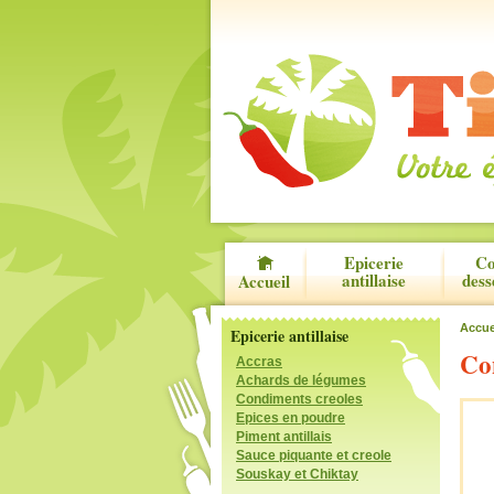
Epicerie
Co
antillaise
dess
Accueil
Accue
Epicerie antillaise
Co
Accras
Achards de légumes
Condiments creoles
Epices en poudre
Piment antillais
Sauce piquante et creole
Souskay et Chiktay