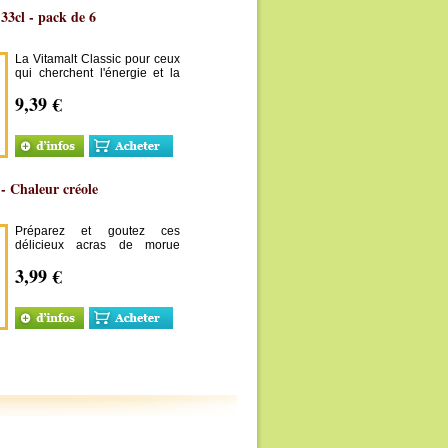
 33cl - pack de 6
La Vitamalt Classic pour ceux
qui cherchent l'énergie et la
richesse de la princesse des
9,39 €
bières maltées.
- Chaleur créole
Préparez et goutez ces
délicieux acras de morue
élaborés par la marque
3,99 €
Chaleur créole, vous ne
pourrez plus vous en passer !
Très faciles à cuisiner.