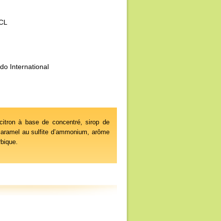
CL
do International
tron à base de concentré, sirop de
 : caramel au sulfite d’ammonium, arôme
rbique.