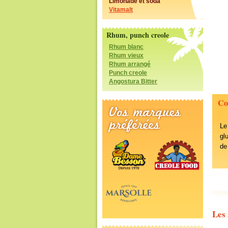
Limonade et soda
Vitamalt
Rhum, punch creole
Rhum blanc
Rhum vieux
Rhum arrangé
Punch creole
Angostura Bitter
Co
Le
gl
de
Les 