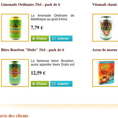
Limonade Ordinaire 33cl - pack de 6
Vitamalt classic
La limonade Ordinaire de
Martinique au goût d'Anis.
7,79 €
Bière Bourbon "Dodo" 33cl - pack de 6
Acras de morue 
La fameuse biere Bourbon,
aussi appelée biere Dodo est
la célèbre biere de l'ile de la
12,59 €
Réunion.
avis des clients