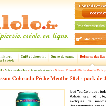
Vous cherchez quelque 
Mon compte
nfiture,
Café et chocolat
Sucre de canne
Boissons des iles
ert créole
il
>
Boissons des iles
>
Limonade et soda
> Boisson Colorado Pêche Menthe 50cl - p
isson Colorado Pêche Menthe 50cl - pack de 
Iced Tea Colorado : fra
Rafraîchissant et fruit
exotiques de menth
l'incontournable des pau