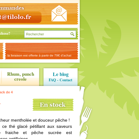
chose?
la livraison est offerte à partir de 79€ d’achat
Rhum, punch
Le blog
creole
FAQ
-
Contact
ack de 4
4
icheur mentholée et douceur pêche !
é, ce thé glacé pétillant aux saveurs
e fraiche et pêche sucrée est
ses antillaises.