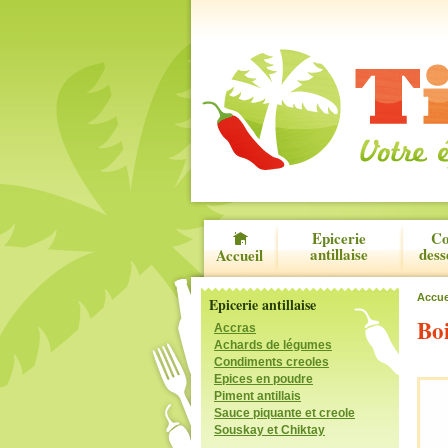
Epicerie
Co
antillaise
dess
Accueil
Accue
Epicerie antillaise
Bo
Accras
Achards de légumes
Condiments creoles
Epices en poudre
Piment antillais
Sauce piquante et creole
Souskay et Chiktay