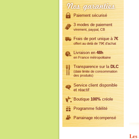
Paiement sécurisé
3 modes de paiement
virement, paypal, CB
Frais de port unique à
7€
offert au delà de 79€ d'achat
Livraison en
48h
en France métropolitaine
Transparence sur la
DLC
(date limite de consommation
des produits)
Service client disponible
et réactif
Boutique
100%
créole
Programme fidélité
Parrainage récompensé
Les 