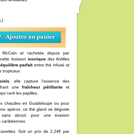
L)
McCain et rachetée depuis par
 cette boisson
iconique
des Antilles
n
équilibre parfait
entre thé infusé et
s tropicaux.
ciels
, elle capture l'essence des
offrant une
fraîcheur pétillante
et
qui ravit les papilles.
nées chaudes en Guadeloupe ou pour
vos apéros, ce thé glacé se déguste
 sans alcool, pour une évasion
s caribéennes.
anettes. Soit un prix de 2,24€ par