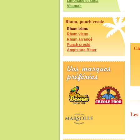
Limonade et soda
Vitamalt
Rhum, punch creole
Rhum blanc
Rhum vieux
Rhum arrangé
Punch creole
Ca
Angostura Bitter
Les 