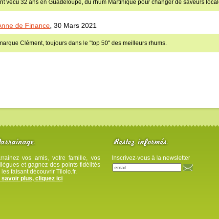
nt vécu 32 ans en Guadeloupe, du rhum Martinique pour changer de saveurs local
Anne de Finance
,
30 Mars 2021
marque Clément, toujours dans le "top 50" des meilleurs rhums.
rrainez vos amis, votre famille, vos
Inscrivez-vous à la newsletter
llègues et gagnez des points fidélités
 les faisant découvrir Tilolo.fr.
 savoir plus, cliquez ici