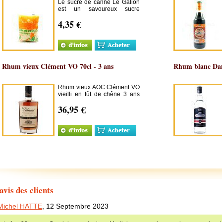
Le sucre de canne Le Galion
est un savoureux sucre
produit par la dernière
4,35 €
sucrerie de Martinique, à base
de canne à sucre provenant
de planteurs de la région.
Rhum vieux Clément VO 70cl - 3 ans
Rhum blanc Da
Rhum vieux AOC Clément VO
vieilli en fût de chêne 3 ans
minimum.
36,95 €
avis des clients
Michel HATTE
,
12 Septembre 2023