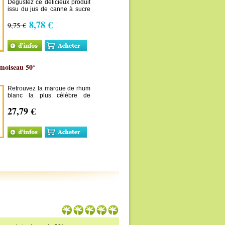
Dégustez ce délicieux produit
issu du jus de canne à sucre
et de sa concentration:
8,78 €
l'authentique sirop batterie
9,75 €
Martiniquais.
moiseau 50°
Retrouvez la marque de rhum
blanc la plus célèbre de
Guadeloupe
27,79 €