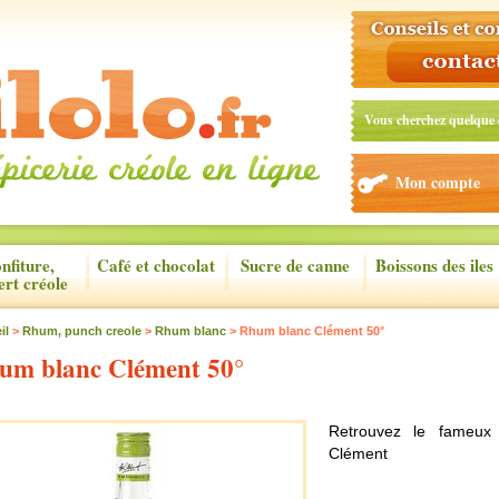
Vous cherchez quelque 
Mon compte
nfiture,
Café et chocolat
Sucre de canne
Boissons des iles
ert créole
il
>
Rhum, punch creole
>
Rhum blanc
> Rhum blanc Clément 50°
um blanc Clément 50°
Retrouvez le fameux 
Clément