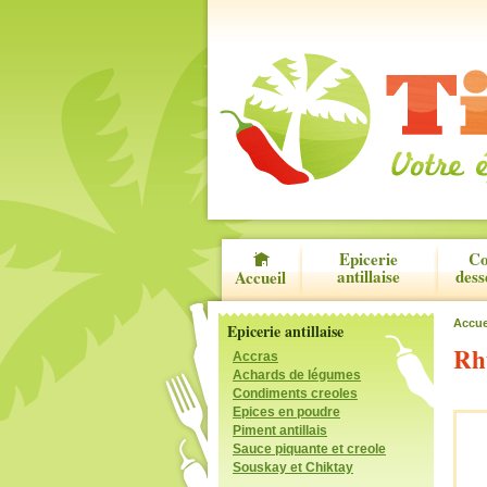
Epicerie
Co
antillaise
dess
Accueil
Accue
Epicerie antillaise
Rh
Accras
Achards de légumes
Condiments creoles
Epices en poudre
Piment antillais
Sauce piquante et creole
Souskay et Chiktay