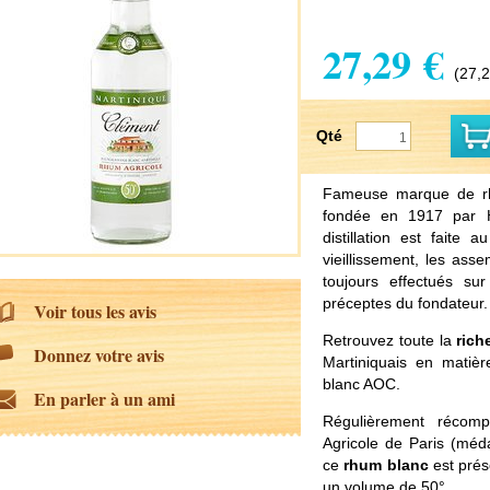
27,29 €
(27,2
Qté
Fameuse marque de rh
fondée en 1917 par 
distillation est faite
vieillissement, les ass
toujours effectués sur
préceptes du fondateur.
Voir tous les avis
Retrouvez toute la
rich
Donnez votre avis
Martiniquais en matiè
blanc AOC.
En parler à un ami
Régulièrement récom
Agricole de Paris (méda
ce
rhum blanc
est prés
un volume de 50°.