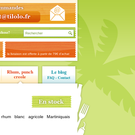
chose?
la livraison est offerte à partir de 79€ d’achat
Rhum, punch
Le blog
creole
FAQ
-
Contact
rhum blanc agricole Martiniquais