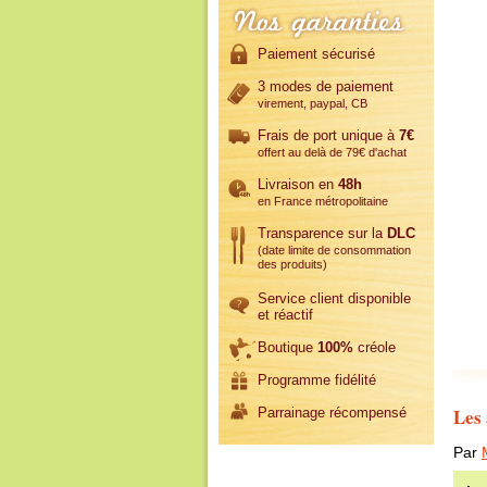
Paiement sécurisé
3 modes de paiement
virement, paypal, CB
Frais de port unique à
7€
offert au delà de 79€ d'achat
Livraison en
48h
en France métropolitaine
Transparence sur la
DLC
(date limite de consommation
des produits)
Service client disponible
et réactif
Boutique
100%
créole
Programme fidélité
Les 
Parrainage récompensé
Par