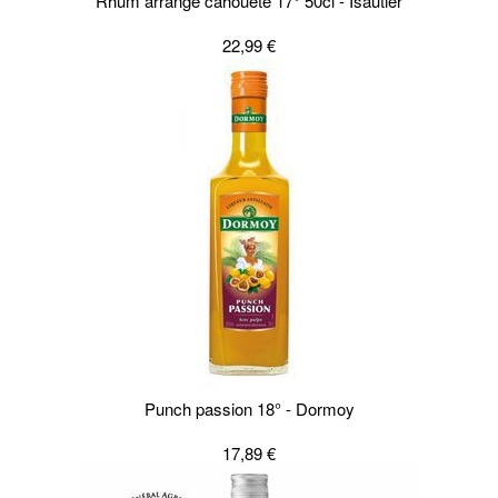
Rhum arrangé cahouète 17° 50cl - Isautier
22,99 €
Punch passion 18° - Dormoy
17,89 €