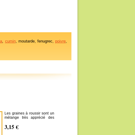
ma
,
cumin
, moutarde, fenugrec,
poivre
,
Les graines à roussir sont un
mélange très apprécié des
Antillais pour donner un
3,15 €
délicieux goût roussi à toute
les viandes.