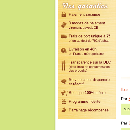
Paiement sécurisé
3 modes de paiement
virement, paypal, CB
Frais de port unique à
7€
offert au delà de 79€ d'achat
Livraison en
48h
en France métropolitaine
Transparence sur la
DLC
(date limite de consommation
des produits)
Service client disponible
et réactif
Les 
Boutique
100%
créole
Par
Programme fidélité
sup
Parrainage récompensé
Par