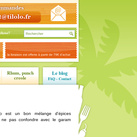
chose?
la livraison est offerte à partir de 79€ d’achat
Rhum, punch
Le blog
creole
FAQ
-
Contact
o est un bon mélange d'épices
 à ne pas confondre avec le garam