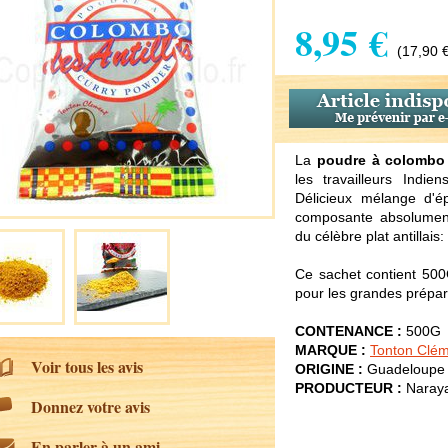
8,95 €
(17,90 
La
poudre à colombo
les travailleurs Indie
Délicieux mélange d'é
composante absolument
du célèbre plat antillais:
Ce sachet contient 500
pour les grandes prépar
CONTENANCE :
500G
MARQUE :
Tonton Clé
Voir tous les avis
ORIGINE :
Guadeloupe
PRODUCTEUR :
Naray
Donnez votre avis
En parler à un ami