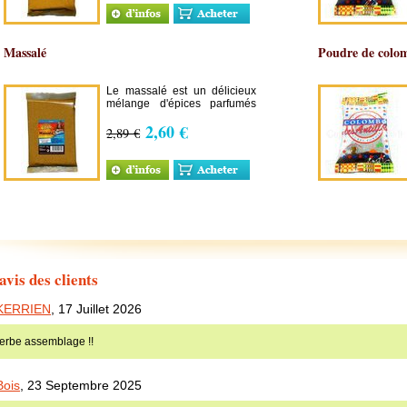
plat indien du même nom: le
curry.
Massalé
Poudre de colo
Le massalé est un délicieux
mélange d'épices parfumés
originaire de l'île de la
2,60 €
Réunion. Il est notamment
2,89 €
utilisé dans la confection du
plat régional du même nom:
le... massalé !
avis des clients
KERRIEN
,
17 Juillet 2026
erbe assemblage !!
Bois
,
23 Septembre 2025