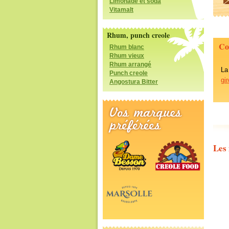
Limonade et soda
Vitamalt
Rhum, punch creole
Co
Rhum blanc
Rhum vieux
Rhum arrangé
La
Punch creole
gir
Angostura Bitter
Les 