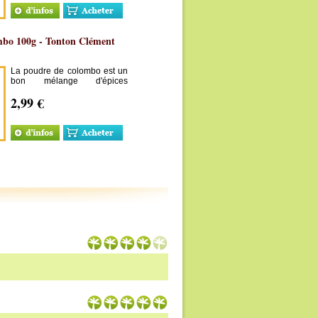
mbo 100g - Tonton Clément
La poudre de colombo est un
bon mélange d'épices
typiquement antillais à ne pas
2,99 €
confondre avec le garam
massala qui est indien.