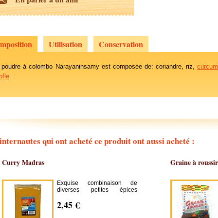
mposition
Utilisation
Conservation
 poudre à colombo Narayaninsamy est composée de: coriandre, riz,
curcu
ofle
.
internautes qui ont acheté ce produit ont aussi acheté :
Curry Madras
Graine à roussir
Exquise combinaison de
diverses petites épices
aromatiques, le curry madras
2,45 €
chaleur créole sert de
condiment principal dans la
préparation du très célèbre