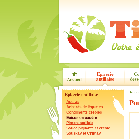
Epicerie
Co
antillaise
dess
Accueil
Accue
Epicerie antillaise
Po
Accras
Achards de légumes
Condiments creoles
Epices en poudre
Piment antillais
Sauce piquante et creole
Souskay et Chiktay