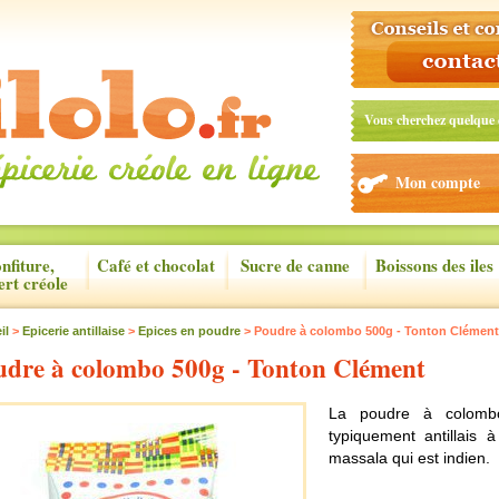
Vous cherchez quelque 
Mon compte
nfiture,
Café et chocolat
Sucre de canne
Boissons des iles
ert créole
il
>
Epicerie antillaise
>
Epices en poudre
> Poudre à colombo 500g - Tonton Clément
udre à colombo 500g - Tonton Clément
La poudre à colomb
typiquement antillais
massala qui est indien.