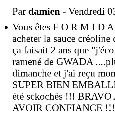
Par
damien
- Vendredi 0
Vous êtes F O R M I D A B
acheter la sauce créoline
ça faisait 2 ans que "j'é
ramené de GWADA ....plus
dimanche et j'ai reçu mon
SUPER BIEN EMBALLES, 
été sckochés !!! BRAV
AVOIR CONFIANCE !!!