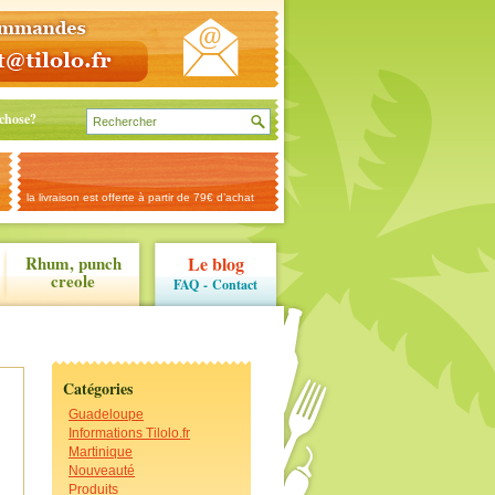
chose?
la livraison est offerte à partir de 79€ d’achat
Rhum, punch
Le blog
creole
FAQ
-
Contact
Catégories
Guadeloupe
Informations Tilolo.fr
Martinique
Nouveauté
Produits