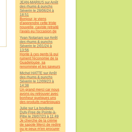
d’en trouver en
mon soutien à la famille
JEAN-MARIUS sur Arrêt
métropole. Suis
Marsolle.
des rhums & punchs
consternée de cette
Séverin le 28/06/24 à
sinistre information, qui
18:51
met un terme à une
Bonjour, je viens
distillerie renommée.
d'apprendre cette triste
J’avais eu l’occasion de
nouvelle, caviste retraité
la visiter lors d’un séjour
j'avais eu l'occasion de
en famille et appréciié
visiter cette distllerie à
son authenticité. Une
Yvan Notariani sur Arrêt
titre professionnel et privé
perte pour le patrimoine
des rhums & punchs
il y a 6 ans. J'ai toujours
de la Guadeloupe.
Séverin le 2/01/24 à
plébiscité et fait connaître
13:56
à mes clients
Honte à ces gents là qui
métropolitains le travail
ruinent l'économie de la
admirable de Séverin qui
Guadeloupe, sa
j'espère renaîtra de ces
renommée et les saveurs
cendres... Yvan
locales sans oublier les
Michel HATTE sur Arrêt
outrages au patrimoine
des rhums & punchs
local; Honte à eux et à
Séverin le 12/09/23 à
leurs magouilles.
14:38
Un grand merci car nous
avons pu retrouver avec
bonheur quelques uns
des produits martiniquais
auxquels nous avons
Julie sur La boutique
goûté lors de notre
Duty-Free de Pointe-à-
voyage cet été !! Bravo
Pitre le 28/07/23 à 11:49
pour cette belle initiative
Je cherche de la crème
qui permet de continuer à
de sapote Merci de redire
voyager même chez nous
ou je peux m'en procurer
! Et félicitations pour