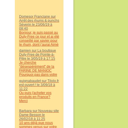
responsables seront
durement punis
Domesor Franciane sur
Arrêt des rhums & punchs
Séverin le 23/06/19 à
08:40
Bonjour, je suis passé au
Duty-Free ce jour et ai été
conseillé par xavier pour
le rhum, dont j’aurai Aimé
avoir les coordonnées
damien sur La boutique
(mail, Facebook ou
Duty-Free de Pointe-à-
encore numéro de tel) car
Pitre le 3/05/19 à 17:15
d’excellents conseils.
Je cherche
Merci
"désespérément" de la
FARINE DE MANIOC
Pourquoi pas dans votre
boutique ? Merci
guignabaudet sur Tilolo.fr
d'avance.
est ouvert ! le 3/09/18 à
11:22
Ou puis j'acheter vos
produits en France?
Merci
Barbara sur Nouveau site
Dame Besson le
26/02/18 à 11:25
10 ans déjà que nous
sommes venus sur votre