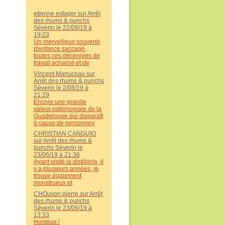
dénicher Tilolo . En effet ,
une expérience
etienne estager sur Arrêt
malheureuse sur un autre
des rhums & punchs
site antillais ( délais trop
Séverin le 22/08/19 à
longs et colis rempli d'
19:23
huile ) m' a fait changer
Un merveilleux souvenir
de boutique . Merci Tilolo
d'enfance saccagé,
du sérieux , des prix tout
toutes ces décennies de
à fait convenables .
travail acharné et de
Continuez comme cela ...
sacrifices pour en arriver
Vincent Manuceau sur
là ... j'apporte mon
Arrêt des rhums & punchs
soutien inconditionnel à
Séverin le 2/08/19 à
toute la famille Marsolle.
21:29
Je suis extrêmement
Encore une grande
triste et je pense bien fort
valeur patrimoniale de la
à chacun d'entre vous.
Guadeloupe qui disparaît
Bises, Très sincèrement,
à cause de personnes
Vincent
indélicates et
CHRISTIAN CANGUIO
irresponsables. Soyez
sur Arrêt des rhums &
assuré de mon total
punchs Séverin le
soutien dans cette
23/06/19 à 21:36
douloureuse épreuve...
Ayant visité la distillerie, il
Christian CANGUIO
y a plusieurs années, je
trouve également
monstrueux et
inacceptable, la
CHOuvon pierre sur Arrêt
destruction d’un
des rhums & punchs
patrimoine irremplaçable
Séverin le 23/06/19 à
pour des raisons aussi
13:33
basses, j’espère que les
Honteux !