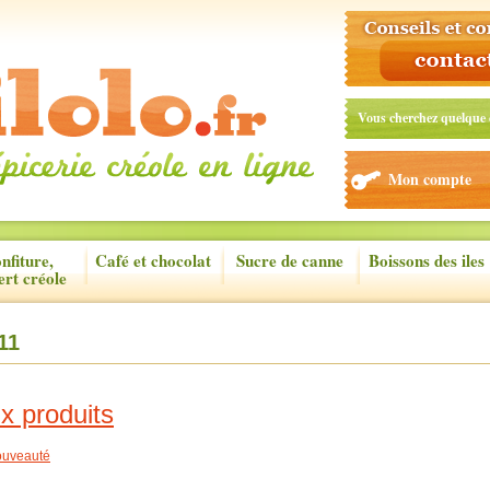
Vous cherchez quelque 
Mon compte
nfiture,
Café et chocolat
Sucre de canne
Boissons des iles
ert créole
11
x produits
uveauté