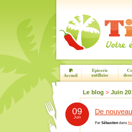
Epicerie
Co
antillaise
dess
Accueil
Le blog
>
Juin 20
09
De nouveau
Juin
Par
Sébastien
dans
No