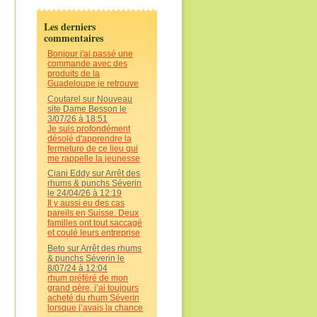
Les derniers
commentaires
Bonjour j'ai passé une
commande avec des
produits de la
Guadeloupe je retrouve
toutes les saveurs... Cela
Coutarel sur Nouveau
me manquait, j'adore les
site Dame Besson le
produits , tous me
3/07/26 à 18:51
manques 4 ans depuis le
Je suis profondément
retour en métropole et les
désolé d'apprendre la
produits le goût,les
fermeture de ce lieu qui
saveurs dans un plats ...
me rappelle la jeunesse
Merci pour votre
car on sortait des
professionnalisme
Ciani Eddy sur Arrêt des
environs pour
l'envoie parfait et surper
rhums & punchs Séverin
s'approvisionner en
bien emballé . Je
le 24/04/26 à 12:19
grande quantité cela va
recommanderais.Merci
Il y aussi eu des cas
nous manquer
au personnel qui font les
pareils en Suisse. Deux
envois.
familles ont tout saccagé
et coulé leurs entreprise
au détriment des
Beto sur Arrêt des rhums
ouvriers. Comme par
& punchs Séverin le
hasard 🤔 leurs maisons (
8/07/24 à 12:04
luxueuses ) ont été la
rhum préféré de mon
proie des flammes. La
grand père, j’ai toujours
nature se venge toujours
acheté du rhum Séverin
( avec un p’tit coup de
lorsque j’avais la chance
pouce d’humains ) Tous