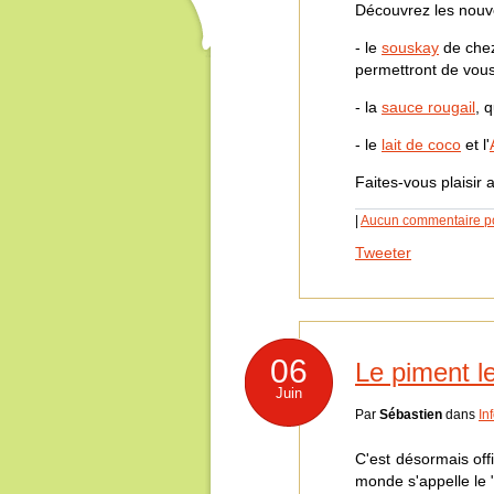
Découvrez les nouvea
- le
souskay
de chez
permettront de vous
- la
sauce rougail
, 
- le
lait de coco
et l'
Faites-vous plaisir a
|
Aucun commentaire p
Tweeter
06
Le piment l
Juin
Par
Sébastien
dans
In
C'est désormais offi
monde s'appelle le "