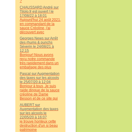
?
l'envoi rapide et soigné.
CHAUSSARD André sur
Tilolo.fr est ouvert ! le
17/08/22 à 18:01
Aujourd'hui 24 août 2021,
en commandant de la
sauce Créoline, j'ai
découvert avec
effarement cette
Georges News sur Arrêt
mauvaise nouvelle. Car il
des rhums & punchs
y a quelques années,
Séverin le 24/08/21 à
c'était un site que j'avais
12:15
plaisir à faire découvrir à
Bonjour! Nous avons
la famille et amis qui
reçu notre commande
venaient avec moi en
très rapidement dans un
Guadeloupe. Il y a
emballage des plus
vraiment des imbéciles
soigné ! Merci Tilolo !
qui n'ont aucun honneur !
Pascal sur Augmentation
Merci encore! Pascal.
! !
des taxes sur les alcools
le 25/07/20 à 12:04
Bonjour à tous, Je suis
raide dingue de la sauce
créoline de Dame
Besson et de ce site qui
nous permet de nous
AUBERT sur
croire encore aux Antilles
Augmentation des taxes
. Une mention toute
sur les alcools le
particulière pour l'
22/05/20 à 16:07
emballage soigné et la
je trouve honteux cette
rapidité de livraison .
destruction d'un si beau
Deux points essentiels
patrimoine
car ils m'ont amenée à