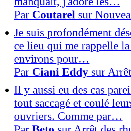
manquait, j'adore les…
Par
Coutarel
sur
Nouvea
Je suis profondément dés
ce lieu qui me rappelle la
environs pour…
Par
Ciani Eddy
sur
Arrê
Il y aussi eu des cas pare
tout saccagé et coulé leur
ouvriers. Comme par…
Par
Beto
sur
Arrêt des r